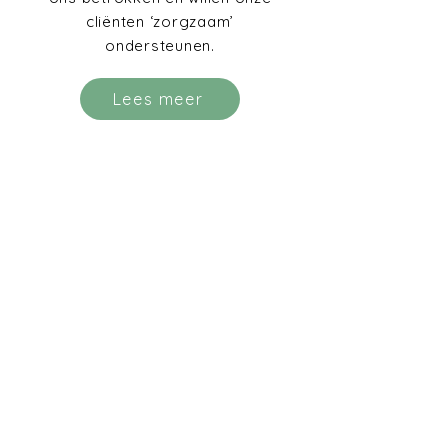
cliënten ‘zorgzaam’
ondersteunen.
Lees meer
Levedale
Contacteer ons
Home
De Biest 10
Wie zijn wij?
186
1 Wol
v
ertem (Meise)
Aanbod
Vacatures
02 269 05 95
Steunen
info@levedale.be
Contact
Privacyverklaring
0414-693-707